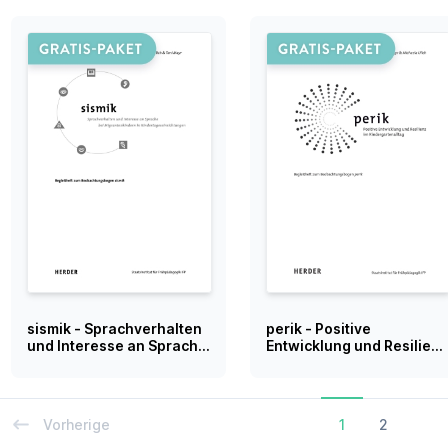
sismik - Sprachverhalten
perik - Positive
und Interesse an Sprache
Entwicklung und Resilienz
bei Migrantenkindern in
im Kindergartenalltag
Kindertageseinrichtungen
Vorherige
1
2