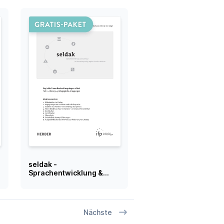
seldak -
Sprachentwicklung &
Literacy bei
deutschsprachig
aufwachsenden Kindern
Teil 2
Nächste