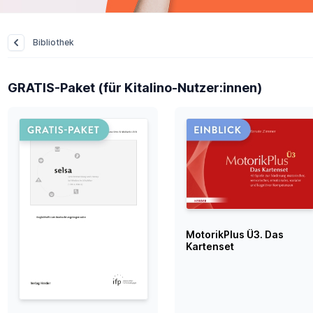
Bibliothek
GRATIS-Paket (für Kitalino-Nutzer:innen)
MotorikPlus Ü3. Das
Kartenset