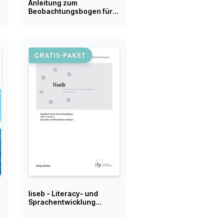
Anleitung zum
Beobachtungsbogen für
die Kita 1-6 Jahre
liseb - Literacy- und
Sprachentwicklung
beobachten (bei
Kleinkindern)